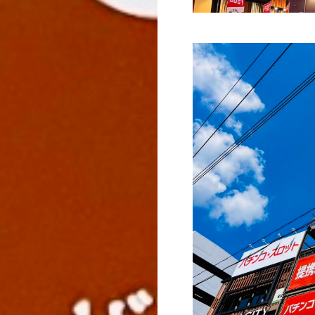
News
Works
Column
Company