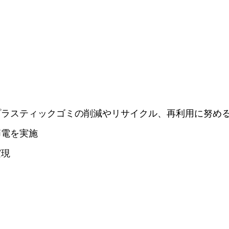
Access
Contact
プラスティックゴミの削減やリサイクル、再利用に努め
節電を実施
FAQ
実現